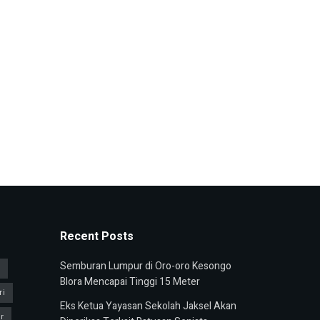
Recent Posts
Semburan Lumpur di Oro-oro Kesongo
u
Blora Mencapai Tinggi 15 Meter
ri
Eks Ketua Yayasan Sekolah Jaksel Akan
r