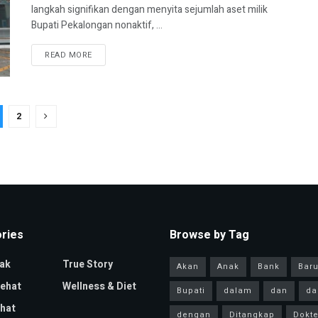
langkah signifikan dengan menyita sejumlah aset milik
Bupati Pekalongan nonaktif, ...
READ MORE
2
ries
Browse by Tag
ak
True Story
Akan
Anak
Bank
Bar
Sehat
Wellness & Diet
Bupati
dalam
dan
da
hat
dengan
Ditangkap
Dokte