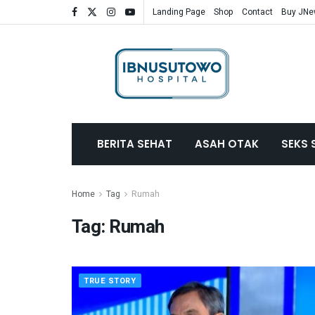
Landing Page
Shop
Contact
Buy JN
BERITA SEHAT
ASAH OTAK
SEKS 
Home
Tag
Rumah
Tag:
Rumah
TRUE STORY