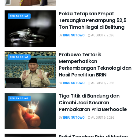
Polda Tetapkan Empat
BERITA SEHAT
Tersangka Penampung 52,5
Ton Timah Ilegal di Belitung
BY
IBNU SUTOWO
AUGUST 7, 2026
Prabowo Tertarik
BERITA SEHAT
Memperhatikan
Perkembangan Teknologi dan
Hasil Penelitian BRIN
BY
IBNU SUTOWO
AUGUST 6, 2026
Tiga Titik di Bandung dan
BERITA SEHAT
Cimahi Jadi Sasaran
Pembakaran Pria Berhoodie
BY
IBNU SUTOWO
AUGUST 6, 2026
Polisi Tangkap Pria di Medan