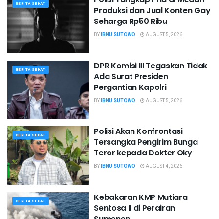
BERITA SEHAT
Produksi dan Jual Konten Gay
Seharga Rp50 Ribu
BY
IBNU SUTOWO
AUGUST 5, 2026
DPR Komisi III Tegaskan Tidak
BERITA SEHAT
Ada Surat Presiden
Pergantian Kapolri
BY
IBNU SUTOWO
AUGUST 5, 2026
Polisi Akan Konfrontasi
BERITA SEHAT
Tersangka Pengirim Bunga
Teror kepada Dokter Oky
BY
IBNU SUTOWO
AUGUST 4, 2026
Kebakaran KMP Mutiara
BERITA SEHAT
Sentosa II di Perairan
Sumenep