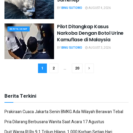
BY
IBNU SUTOWO
AUGUST 4, 2026
Pilot Ditangkap Kasus
BERITA SEHAT
Narkoba Dengan Botol Urine
Kamuflase di Malaysia
BY
IBNU SUTOWO
AUGUST 3, 2026
1
2
…
20
Berita Terkini
Prakiraan Cuaca Jakarta Senin BMKG Ada Wilayah Berawan Tebal
Pria Dilarang Berbusana Wanita Saat Acara 17 Agustus
Duit Warga RI Rp 9,1 Triliun Hilang, 1.000 Korban Setiap Hari