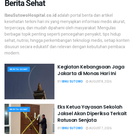
Berita Sehat
IbnuSutowoHospital.co.id
adalah portal berita dan artikel
kesehatan terkini hari ini yang menyajikan informasi medis akurat,
terpercaya, dan mudah dipahami oleh masyarakat. Mengulas
berbagai topik penting seperti pencegahan penyakit, tips hidup
sehat, nutrisi, hingga perkembangan teknologi medis, setiap konten
disusun secara edukatif dan relevan dengan kebutuhan pembaca
modern.
Kegiatan Kebangsaan Jaga
BERITA SEHAT
Jakarta di Monas Hari Ini
BY
IBNU SUTOWO
AUGUST 8, 2026
Eks Ketua Yayasan Sekolah
BERITA SEHAT
Jaksel Akan Diperiksa Terkait
Ratusan Senjata
BY
IBNU SUTOWO
AUGUST 7, 2026