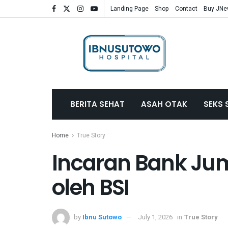
Landing Page
Shop
Contact
Buy JN
BERITA SEHAT
ASAH OTAK
SEKS 
Home
True Story
Incaran Bank Ju
oleh BSI
by
Ibnu Sutowo
July 1, 2026
in
True Story