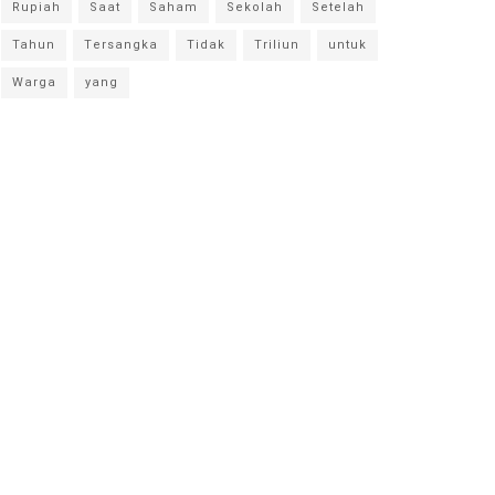
Rupiah
Saat
Saham
Sekolah
Setelah
Tahun
Tersangka
Tidak
Triliun
untuk
Warga
yang