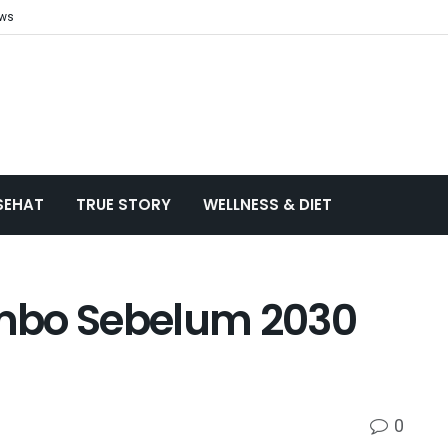
ews
SEHAT
TRUE STORY
WELLNESS & DIET
mbo Sebelum 2030
0