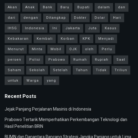
Akan
Anak
Bank
Baru
Bupati
dalam
dan
dari
dengan
Ditangkap
Dokter
Dolar
Hari
IHSG
Indonesia
Ini
Jakarta
Juta
Kasus
Kebakaran
Kembali
Korban
KPK
Menjadi
Menurut
Minta
Mobil
OJK
oleh
Perlu
persen
Polisi
Prabowo
Rumah
Rupiah
Saat
Saham
Sekolah
Setelah
Tahun
Tidak
Triliun
untuk
Warga
yang
Recent Posts
Jejak Panjang Perjalanan Masinis di Indonesia
Prabowo Tertarik Memperhatikan Perkembangan Teknologi dan
Hasil Penelitian BRIN
BUMN dan Danantara Rancang Strategi Jangka Panjang untuk Lima