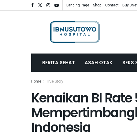
Landing Page
Shop
Contact
Buy JN
BERITA SEHAT
ASAH OTAK
SEKS 
Home
True Story
Kenaikan BI Rate
Mempertimbangk
Indonesia