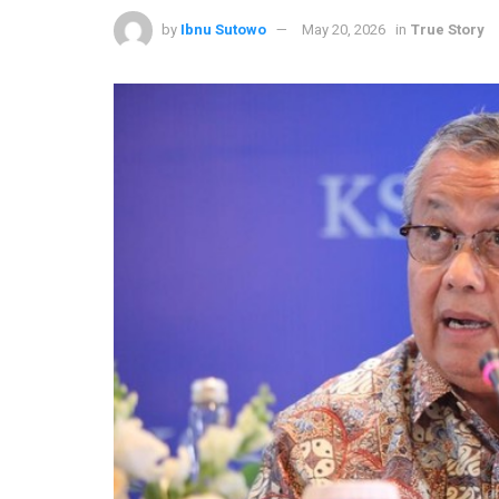
by
Ibnu Sutowo
May 20, 2026
in
True Story