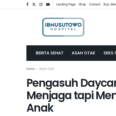
Landing Page
Shop
Contact
Buy JN
BERITA SEHAT
ASAH OTAK
SEKS 
Home
Asah Otak
Pengasuh Daycar
Menjaga tapi Me
Anak