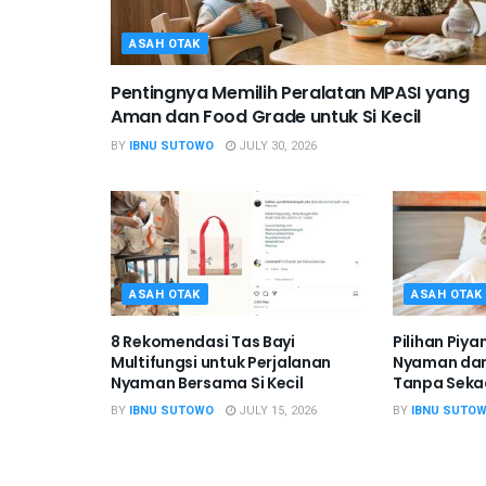
ASAH OTAK
Pentingnya Memilih Peralatan MPASI yang
Aman dan Food Grade untuk Si Kecil
BY
IBNU SUTOWO
JULY 30, 2026
ASAH OTAK
ASAH OTAK
8 Rekomendasi Tas Bayi
Pilihan Piy
Multifungsi untuk Perjalanan
Nyaman dan
Nyaman Bersama Si Kecil
Tanpa Seka
BY
IBNU SUTOWO
JULY 15, 2026
BY
IBNU SUTO