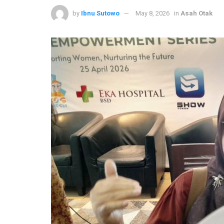
by
Ibnu Sutowo
May 8, 2026
in
Asah Otak