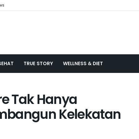
ews
SEHAT
TRUE STORY
WELLNESS & DIET
e Tak Hanya
mbangun Kelekatan