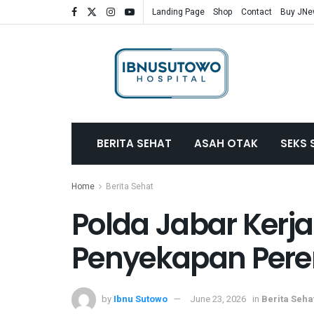
Landing Page
Shop
Contact
Buy JN
BERITA SEHAT
ASAH OTAK
SEKS 
Home
Berita Sehat
Polda Jabar Kerj
Penyekapan Per
by
Ibnu Sutowo
June 23, 2026
in
Berita Seha