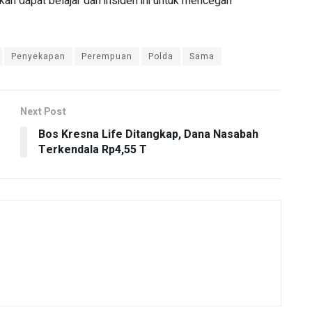
kan dapat belajar dari insiden ini untuk mencegah
Penyekapan
Perempuan
Polda
Sama
Next Post
Bos Kresna Life Ditangkap, Dana Nasabah
Terkendala Rp4,55 T