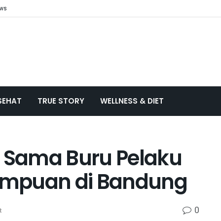
ews
SEHAT
TRUE STORY
WELLNESS & DIET
a Sama Buru Pelaku
empuan di Bandung
0
t