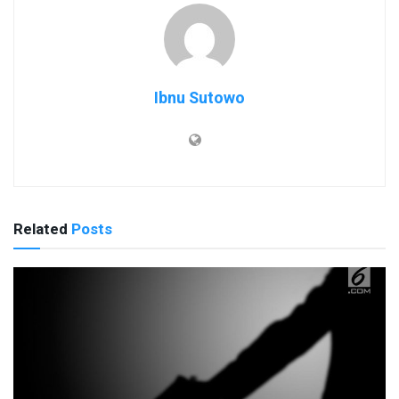
Ibnu Sutowo
Related
Posts