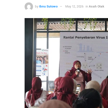
by
Ibnu Sutowo
May 12, 2026
in
Asah Otak