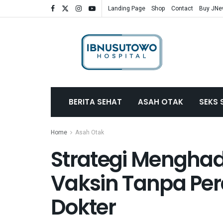
Landing Page
Shop
Contact
Buy JN
BERITA SEHAT
ASAH OTAK
SEKS 
Home
Asah Otak
Strategi Menghad
Vaksin Tanpa Pe
Dokter