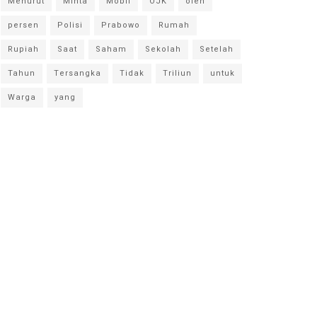
Menurut
Minta
Mobil
OJK
oleh
persen
Polisi
Prabowo
Rumah
Rupiah
Saat
Saham
Sekolah
Setelah
Tahun
Tersangka
Tidak
Triliun
untuk
Warga
yang