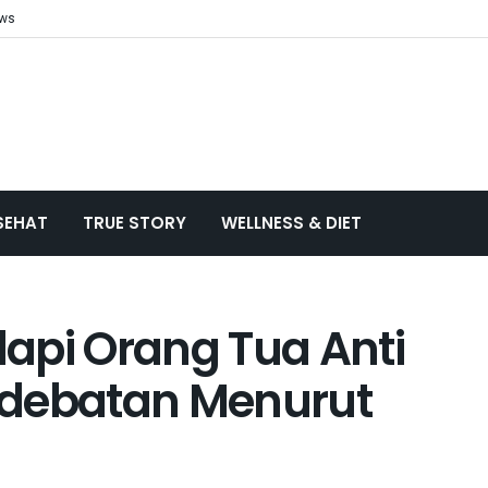
ews
SEHAT
TRUE STORY
WELLNESS & DIET
api Orang Tua Anti
rdebatan Menurut