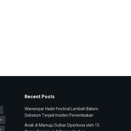
Recent Posts
Wamenpar Hadiri Festival Lembah Baliem
u
Sebelum Terjadi Insiden Penembakan
ri
Anak di Mamuju Sulbar Diperkosa oleh 15
r