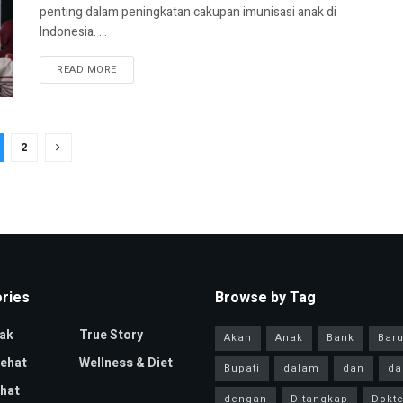
penting dalam peningkatan cakupan imunisasi anak di
Indonesia. ...
READ MORE
2
ries
Browse by Tag
ak
True Story
Akan
Anak
Bank
Bar
Sehat
Wellness & Diet
Bupati
dalam
dan
da
hat
dengan
Ditangkap
Dokte