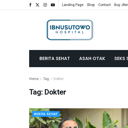
Landing Page
Shop
Contact
Buy JN
BERITA SEHAT
ASAH OTAK
SEKS 
Home
Tag
Dokter
Tag:
Dokter
BERITA SEHAT