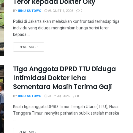
Teror kepada Dokter Oky
BY
IBNU SUTOWO
AUGUST 4, 2026
0
Polisi di Jakarta akan melakukan konfrontasi terhadap tiga
individu yang diduga mengirimkan bunga berisi teror
kepada ...
READ MORE
Tiga Anggota DPRD TTU Diduga
Intimidasi Dokter Icha
Sementara Masih Terima Gaji
BY
IBNU SUTOWO
JULY 30, 2026
0
Kisah tiga anggota DPRD Timor Tengah Utara (TTU), Nusa
Tenggara Timur, menyita perhatian publik setelah mereka
...
READ MORE