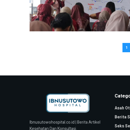
1
Catego
Asah Ot
Berita 
Ibnusutowohospital.co.id | Berita Artikel
Seks Se
Kesehatan Dan Konsultasi.