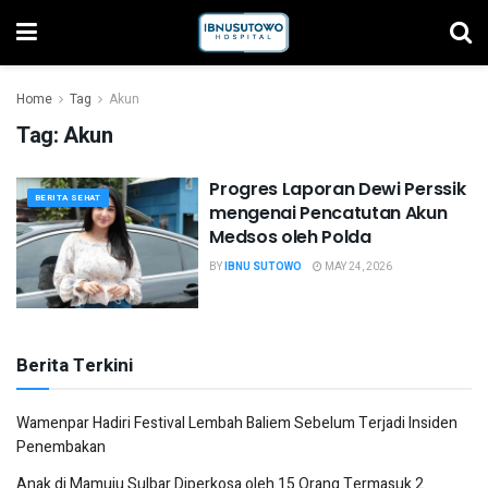
Home
Tag
Akun
Tag:
Akun
Progres Laporan Dewi Perssik
BERITA SEHAT
mengenai Pencatutan Akun
Medsos oleh Polda
BY
IBNU SUTOWO
MAY 24, 2026
Berita Terkini
Wamenpar Hadiri Festival Lembah Baliem Sebelum Terjadi Insiden
Penembakan
Anak di Mamuju Sulbar Diperkosa oleh 15 Orang Termasuk 2