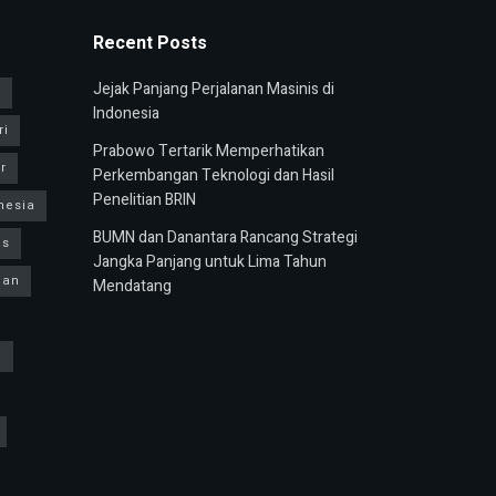
Recent Posts
Jejak Panjang Perjalanan Masinis di
u
Indonesia
ri
Prabowo Tertarik Memperhatikan
r
Perkembangan Teknologi dan Hasil
Penelitian BRIN
nesia
BUMN dan Danantara Rancang Strategi
us
Jangka Panjang untuk Lima Tahun
ban
Mendatang
h