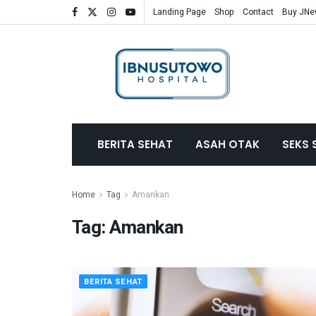
Landing Page
Shop
Contact
Buy JN
BERITA SEHAT
ASAH OTAK
SEKS 
Home
Tag
Amankan
Tag:
Amankan
BERITA SEHAT