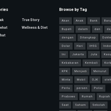
ries
Browse by Tag
ak
True Story
Akan
Anak
Bank
Bar
Sehat
Wellness & Diet
Bupati
dalam
dan
da
hat
dengan
Ditangkap
Dokte
Dolar
Hari
IHSG
Indo
Ini
Jakarta
Juta
Kas
Kebakaran
Kembali
Kor
KPK
Menjadi
Menurut
Minta
Mobil
OJK
ole
Perlu
persen
Polisi
Prabowo
Rumah
Rupiah
Saat
Saham
Sekolah