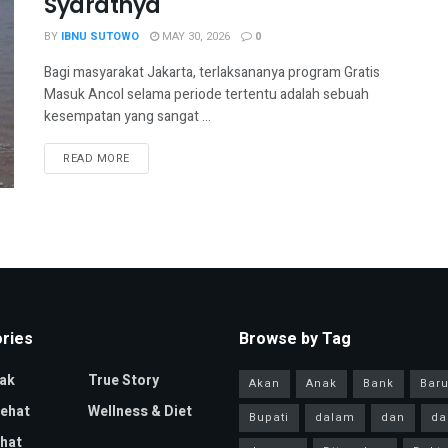
Syaratnya
BY
IBNU SUTOWO
MAY 30, 2026
0
Bagi masyarakat Jakarta, terlaksananya program Gratis
Masuk Ancol selama periode tertentu adalah sebuah
kesempatan yang sangat ...
READ MORE
ries
Browse by Tag
ak
True Story
Akan
Anak
Bank
Bar
Sehat
Wellness & Diet
Bupati
dalam
dan
da
hat