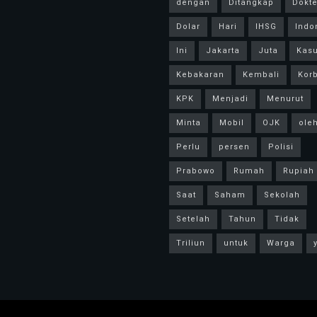
dengan
Ditangkap
Dokte
Dolar
Hari
IHSG
Indo
Ini
Jakarta
Juta
Kas
Kebakaran
Kembali
Kor
KPK
Menjadi
Menurut
Minta
Mobil
OJK
ole
Perlu
persen
Polisi
Prabowo
Rumah
Rupiah
Saat
Saham
Sekolah
Setelah
Tahun
Tidak
Triliun
untuk
Warga