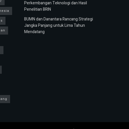
r
Perkembangan Teknologi dan Hasil
Penelitian BRIN
nesia
BUMN dan Danantara Rancang Strategi
us
Jangka Panjang untuk Lima Tahun
ban
Mendatang
h
yang