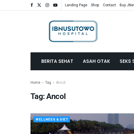
Landing Page
Shop
Contact
Buy JN
BERITA SEHAT
ASAH OTAK
SEKS 
Home
Tag
Ancol
Tag:
Ancol
WELLNESS & DIET