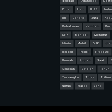
dengan
Ditangkap
Dokte
Dolar
Hari
IHSG
Indo
Ini
Jakarta
Juta
Kas
Kebakaran
Kembali
Kor
KPK
Menjadi
Menurut
Minta
Mobil
OJK
ole
persen
Polisi
Prabowo
Rumah
Rupiah
Saat
Sekolah
Setelah
Tahun
Tersangka
Tidak
Triliun
untuk
Warga
yang