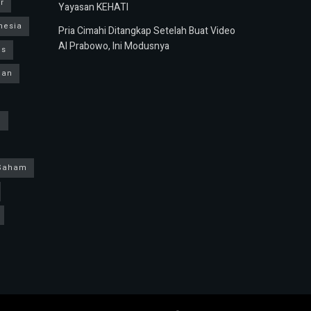
r
Yayasan KEHATI
nesia
Pria Cimahi Ditangkap Setelah Buat Video
AI Prabowo, Ini Modusnya
us
ban
h
Saham