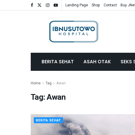
Landing Page
Shop
Contact
Buy JN
BERITA SEHAT
ASAH OTAK
SEKS 
Home
Tag
Awan
Tag:
Awan
BERITA SEHAT