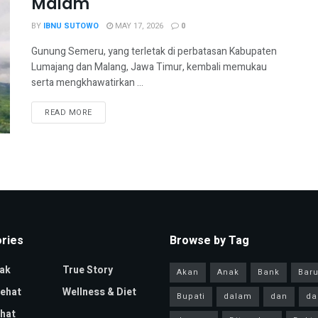
Malam
BY
IBNU SUTOWO
MAY 17, 2026
0
Gunung Semeru, yang terletak di perbatasan Kabupaten
Lumajang dan Malang, Jawa Timur, kembali memukau
serta mengkhawatirkan ...
READ MORE
ries
Browse by Tag
ak
True Story
Akan
Anak
Bank
Bar
Sehat
Wellness & Diet
Bupati
dalam
dan
da
hat