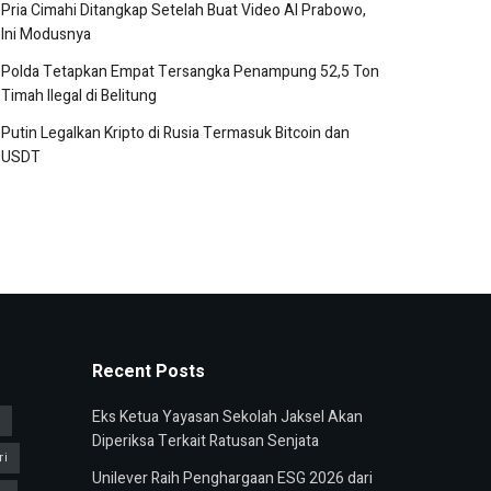
Pria Cimahi Ditangkap Setelah Buat Video AI Prabowo,
Ini Modusnya
Polda Tetapkan Empat Tersangka Penampung 52,5 Ton
Timah Ilegal di Belitung
Putin Legalkan Kripto di Rusia Termasuk Bitcoin dan
USDT
Recent Posts
Eks Ketua Yayasan Sekolah Jaksel Akan
u
Diperiksa Terkait Ratusan Senjata
ri
Unilever Raih Penghargaan ESG 2026 dari