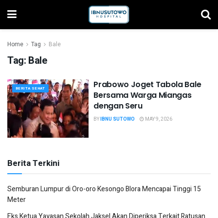
Home
Tag
Bale
Tag:
Bale
Prabowo Joget Tabola Bale
BERITA SEHAT
Bersama Warga Miangas
dengan Seru
BY
IBNU SUTOWO
MAY 9, 2026
Berita Terkini
Semburan Lumpur di Oro-oro Kesongo Blora Mencapai Tinggi 15
Meter
Eks Ketua Yayasan Sekolah Jaksel Akan Diperiksa Terkait Ratusan