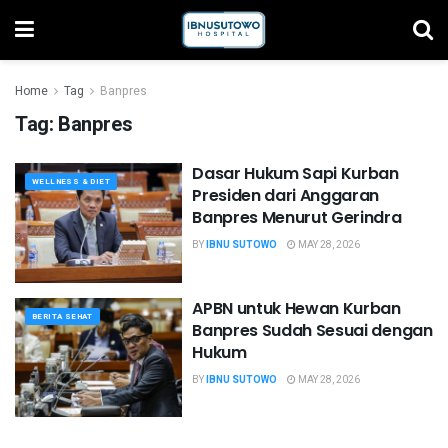
Home
Tag
Banpres
Tag:
Banpres
Dasar Hukum Sapi Kurban
WELLNESS & DIET
Presiden dari Anggaran
Banpres Menurut Gerindra
BY
IBNU SUTOWO
MAY 28, 2026
APBN untuk Hewan Kurban
BERITA SEHAT
Banpres Sudah Sesuai dengan
Hukum
BY
IBNU SUTOWO
MAY 28, 2026