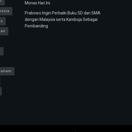
r
Monas Hari Ini
nesia
Prabowo Ingin Perbaiki Buku SD dan SMA
dengan Malaysia serta Kamboja Sebagai
us
Pembanding
ban
h
Saham