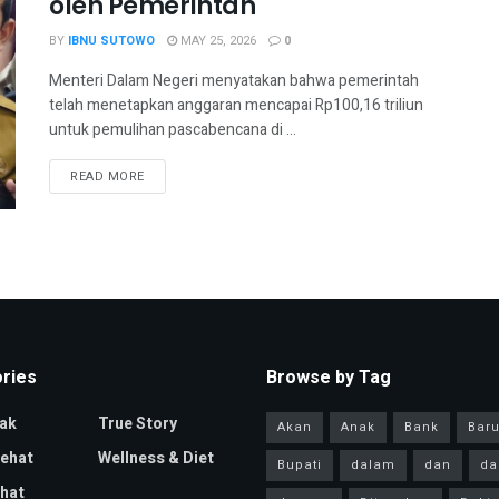
oleh Pemerintah
BY
IBNU SUTOWO
MAY 25, 2026
0
Menteri Dalam Negeri menyatakan bahwa pemerintah
telah menetapkan anggaran mencapai Rp100,16 triliun
untuk pemulihan pascabencana di ...
READ MORE
ries
Browse by Tag
ak
True Story
Akan
Anak
Bank
Bar
Sehat
Wellness & Diet
Bupati
dalam
dan
da
hat