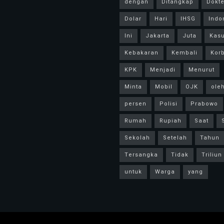
dengan
Ditangkap
Dokte
Dolar
Hari
IHSG
Indo
Ini
Jakarta
Juta
Kas
Kebakaran
Kembali
Kor
KPK
Menjadi
Menurut
Minta
Mobil
OJK
ole
persen
Polisi
Prabowo
Rumah
Rupiah
Saat
Sekolah
Setelah
Tahun
Tersangka
Tidak
Triliun
untuk
Warga
yang