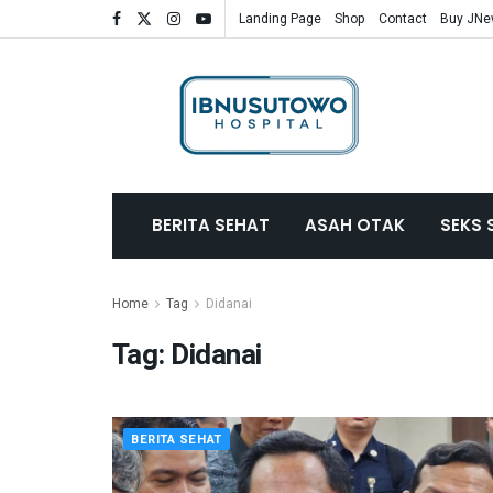
Landing Page
Shop
Contact
Buy JN
BERITA SEHAT
ASAH OTAK
SEKS 
Home
Tag
Didanai
Tag:
Didanai
BERITA SEHAT