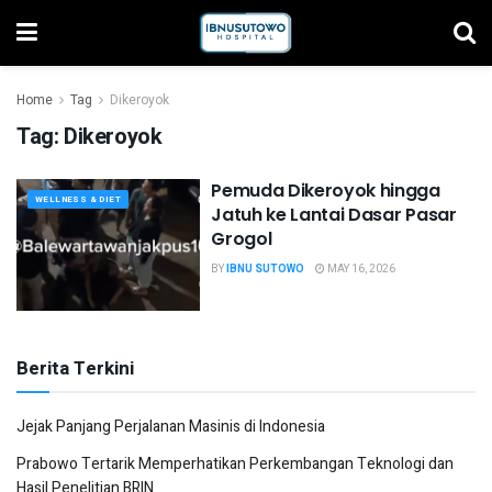
Home
Tag
Dikeroyok
Tag:
Dikeroyok
Pemuda Dikeroyok hingga
WELLNESS & DIET
Jatuh ke Lantai Dasar Pasar
Grogol
BY
IBNU SUTOWO
MAY 16, 2026
Berita Terkini
Jejak Panjang Perjalanan Masinis di Indonesia
Prabowo Tertarik Memperhatikan Perkembangan Teknologi dan
Hasil Penelitian BRIN