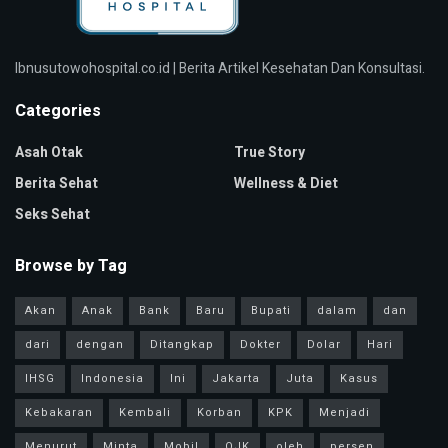
Ibnusutowohospital.co.id | Berita Artikel Kesehatan Dan Konsultasi.
Categories
Asah Otak
True Story
Berita Sehat
Wellness & Diet
Seks Sehat
Browse by Tag
Akan
Anak
Bank
Baru
Bupati
dalam
dan
dari
dengan
Ditangkap
Dokter
Dolar
Hari
IHSG
Indonesia
Ini
Jakarta
Juta
Kasus
Kebakaran
Kembali
Korban
KPK
Menjadi
Menurut
Minta
Mobil
OJK
oleh
persen