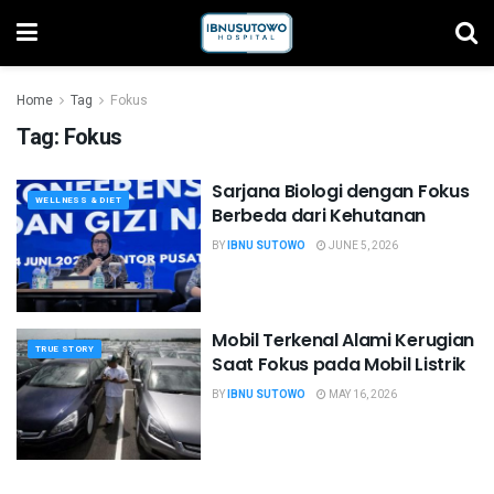
Home
Tag
Fokus
Tag:
Fokus
Sarjana Biologi dengan Fokus
WELLNESS & DIET
Berbeda dari Kehutanan
BY
IBNU SUTOWO
JUNE 5, 2026
Mobil Terkenal Alami Kerugian
TRUE STORY
Saat Fokus pada Mobil Listrik
BY
IBNU SUTOWO
MAY 16, 2026