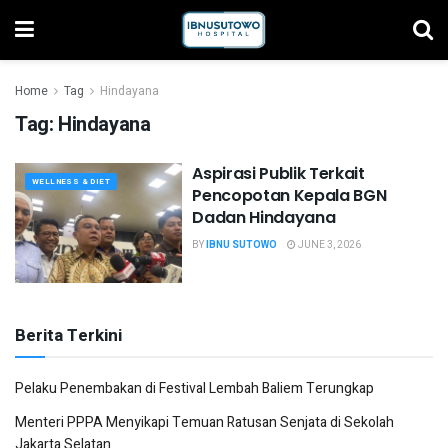
Home
Tag
Hindayana
Tag:
Hindayana
Aspirasi Publik Terkait
WELLNESS & DIET
Pencopotan Kepala BGN
Dadan Hindayana
BY
IBNU SUTOWO
JUNE 3, 2026
Berita Terkini
Pelaku Penembakan di Festival Lembah Baliem Terungkap
Menteri PPPA Menyikapi Temuan Ratusan Senjata di Sekolah
Jakarta Selatan