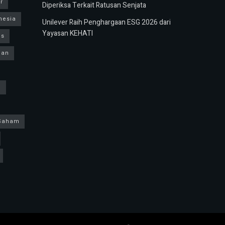
r
Diperiksa Terkait Ratusan Senjata
nesia
Unilever Raih Penghargaan ESG 2026 dari
Yayasan KEHATI
us
ban
h
Saham