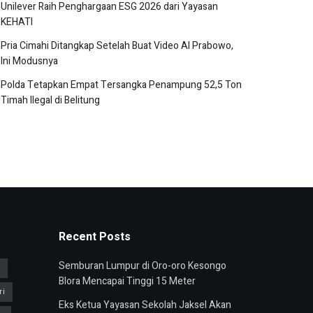
Unilever Raih Penghargaan ESG 2026 dari Yayasan
KEHATI
Pria Cimahi Ditangkap Setelah Buat Video AI Prabowo,
Ini Modusnya
Polda Tetapkan Empat Tersangka Penampung 52,5 Ton
Timah Ilegal di Belitung
Recent Posts
Semburan Lumpur di Oro-oro Kesongo
u
Blora Mencapai Tinggi 15 Meter
ri
Eks Ketua Yayasan Sekolah Jaksel Akan