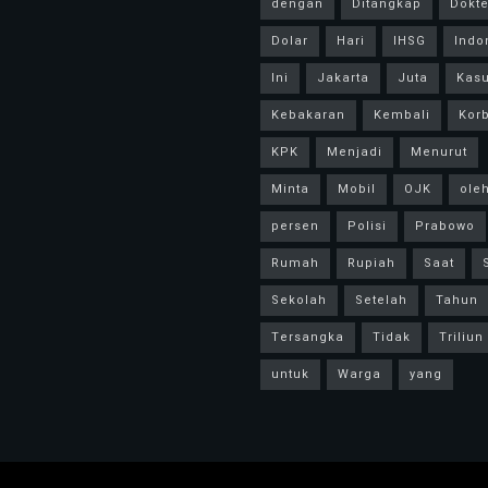
dengan
Ditangkap
Dokte
Dolar
Hari
IHSG
Indo
Ini
Jakarta
Juta
Kas
Kebakaran
Kembali
Kor
KPK
Menjadi
Menurut
Minta
Mobil
OJK
ole
persen
Polisi
Prabowo
Rumah
Rupiah
Saat
Sekolah
Setelah
Tahun
Tersangka
Tidak
Triliun
untuk
Warga
yang