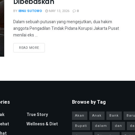
Dibebaskan
BY
IBNU SUTOWO
MAY 13, 2026
0
Dalam sebuah putusan yang mengejutkan, dua hakim
anggota Pengadilan Tindak Pidana Korupsi Jakarta Pusat
menilai eks ...
READ MORE
ries
Browse by Tag
ak
True Story
Akan
Anak
Bank
Bar
Sehat
Wellness & Diet
Bupati
dalam
dan
da
hat