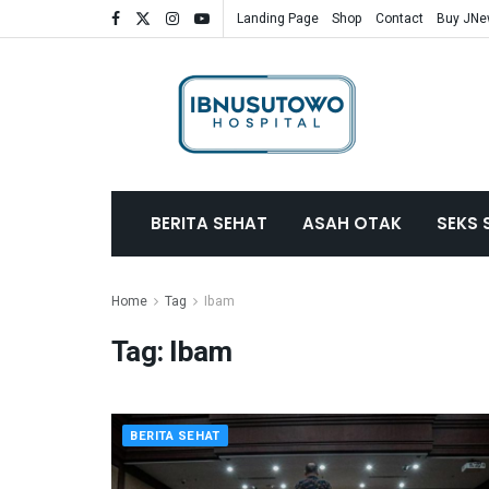
Landing Page
Shop
Contact
Buy JN
BERITA SEHAT
ASAH OTAK
SEKS 
Home
Tag
Ibam
Tag:
Ibam
BERITA SEHAT