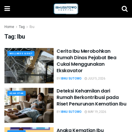
Home
Tag
Ibu
Tag:
Ibu
Cerita Ibu Merobohkan
WELLNESS & DIET
Rumah Dinas Pejabat Bea
Cukai Menggunakan
Ekskavator
BY
IBNU SUTOWO
JULY 5, 2026
Deteksi Kehamilan dari
ASAH OTAK
Rumah Berkontribusi pada
Riset Penurunan Kematian Ibu
BY
IBNU SUTOWO
MAY 19, 2026
Angka Kematian Ibu