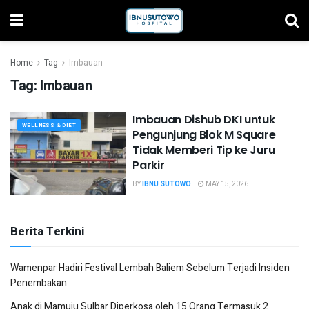
Home
Tag
Imbauan
Tag:
Imbauan
Imbauan Dishub DKI untuk
WELLNESS & DIET
Pengunjung Blok M Square
Tidak Memberi Tip ke Juru
Parkir
BY
IBNU SUTOWO
MAY 15, 2026
Berita Terkini
Wamenpar Hadiri Festival Lembah Baliem Sebelum Terjadi Insiden
Penembakan
Anak di Mamuju Sulbar Diperkosa oleh 15 Orang Termasuk 2