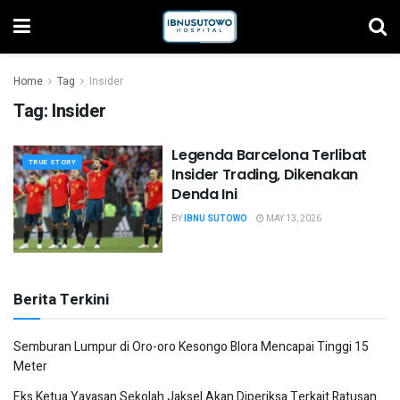
Home
Tag
Insider
Tag:
Insider
Legenda Barcelona Terlibat
TRUE STORY
Insider Trading, Dikenakan
Denda Ini
BY
IBNU SUTOWO
MAY 13, 2026
Berita Terkini
Semburan Lumpur di Oro-oro Kesongo Blora Mencapai Tinggi 15
Meter
Eks Ketua Yayasan Sekolah Jaksel Akan Diperiksa Terkait Ratusan