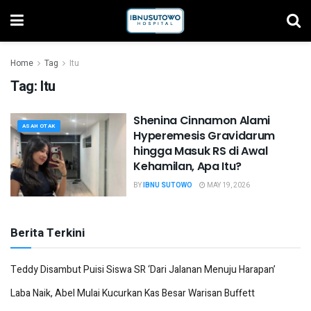
Home
Tag
Itu
Tag:
Itu
Shenina Cinnamon Alami
ASAH OTAK
Hyperemesis Gravidarum
hingga Masuk RS di Awal
Kehamilan, Apa Itu?
BY
IBNU SUTOWO
MAY 19, 2026
Berita Terkini
Teddy Disambut Puisi Siswa SR ‘Dari Jalanan Menuju Harapan’
Laba Naik, Abel Mulai Kucurkan Kas Besar Warisan Buffett