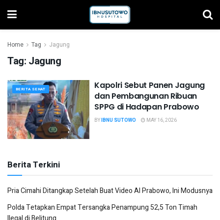
Home
Tag
Jagung
Tag:
Jagung
Kapolri Sebut Panen Jagung
BERITA SEHAT
dan Pembangunan Ribuan
SPPG di Hadapan Prabowo
BY
IBNU SUTOWO
MAY 16, 2026
Berita Terkini
Pria Cimahi Ditangkap Setelah Buat Video AI Prabowo, Ini Modusnya
Polda Tetapkan Empat Tersangka Penampung 52,5 Ton Timah
Ilegal di Belitung