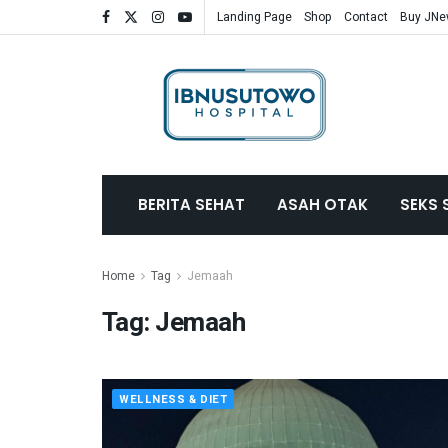
Landing Page
Shop
Contact
Buy JN
BERITA SEHAT
ASAH OTAK
SEKS 
Home
Tag
Jemaah
Tag:
Jemaah
WELLNESS & DIET