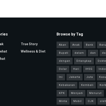
ries
Browse by Tag
ak
True Story
Akan
Anak
Bank
Bar
Sehat
Wellness & Diet
Bupati
dalam
dan
da
hat
dengan
Ditangkap
Dokte
Dolar
Hari
IHSG
Indo
Ini
Jakarta
Juta
Kas
Kebakaran
Kembali
Kor
KPK
Menjadi
Menurut
Minta
Mobil
OJK
ole