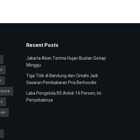
Recent Posts
Jakarta Akan Terima Hujan Buatan Setiap
u
Minggu
ri
Tiga Titik di Bandung dan Cimahi Jadi
r
Sasaran Pembakaran Pria Berhoodie
nesia
Laba Pengelola RS Anlok 14 Persen, Ini
Penyebabnya
us
ban
h