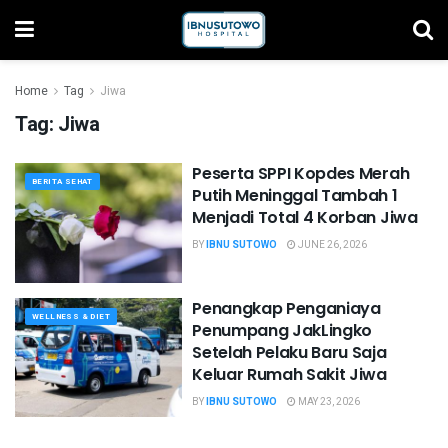
Home
Tag
Jiwa
Tag:
Jiwa
Peserta SPPI Kopdes Merah
BERITA SEHAT
Putih Meninggal Tambah 1
Menjadi Total 4 Korban Jiwa
BY
IBNU SUTOWO
JUNE 26, 2026
Penangkap Penganiaya
WELLNESS & DIET
Penumpang JakLingko
Setelah Pelaku Baru Saja
Keluar Rumah Sakit Jiwa
BY
IBNU SUTOWO
MAY 23, 2026