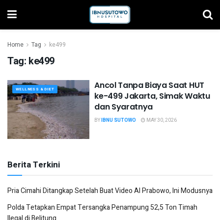
Home
Tag
ke499
Tag:
ke499
Ancol Tanpa Biaya Saat HUT
WELLNESS & DIET
ke-499 Jakarta, Simak Waktu
dan Syaratnya
BY
IBNU SUTOWO
MAY 30, 2026
Berita Terkini
Pria Cimahi Ditangkap Setelah Buat Video AI Prabowo, Ini Modusnya
Polda Tetapkan Empat Tersangka Penampung 52,5 Ton Timah
Ilegal di Belitung