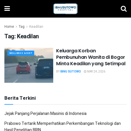
Home
Tag
Keadilan
Tag:
Keadilan
Keluarga Korban
WELLNESS & DIET
Pembunuhan Wanita di Bogor
Minta Keadilan yang Setimpal
BY
IBNU SUTOWO
MAY 24, 2026
Berita Terkini
Jejak Panjang Perjalanan Masinis di Indonesia
Prabowo Tertarik Memperhatikan Perkembangan Teknologi dan
Hasil Penelitian BRIN