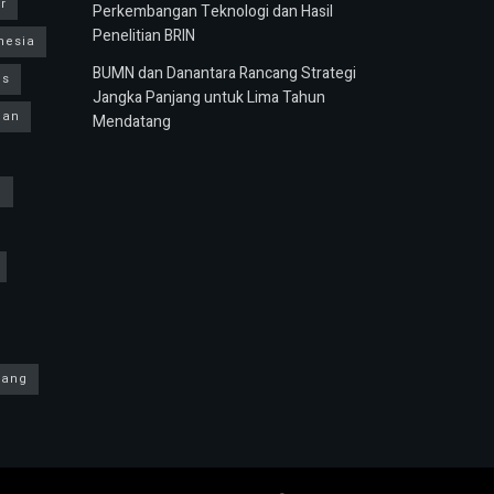
r
Perkembangan Teknologi dan Hasil
Penelitian BRIN
nesia
BUMN dan Danantara Rancang Strategi
us
Jangka Panjang untuk Lima Tahun
ban
Mendatang
h
yang