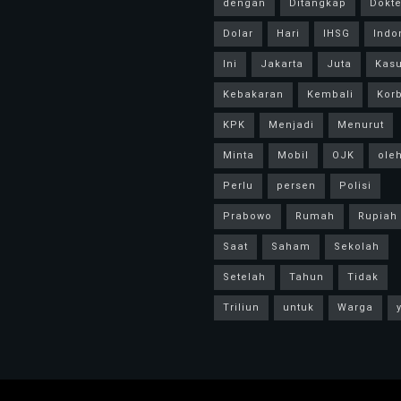
dengan
Ditangkap
Dokte
Dolar
Hari
IHSG
Indo
Ini
Jakarta
Juta
Kas
Kebakaran
Kembali
Kor
KPK
Menjadi
Menurut
Minta
Mobil
OJK
ole
Perlu
persen
Polisi
Prabowo
Rumah
Rupiah
Saat
Saham
Sekolah
Setelah
Tahun
Tidak
Triliun
untuk
Warga