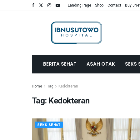
Landing Page
Shop
Contact
Buy JN
BERITA SEHAT
ASAH OTAK
SEKS 
Home
Tag
Kedokteran
Tag:
Kedokteran
SEKS SEHAT