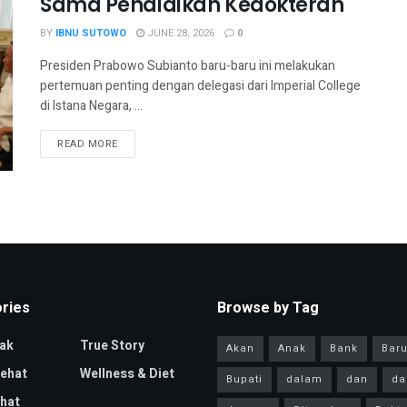
Sama Pendidikan Kedokteran
BY
IBNU SUTOWO
JUNE 28, 2026
0
Presiden Prabowo Subianto baru-baru ini melakukan
pertemuan penting dengan delegasi dari Imperial College
di Istana Negara, ...
READ MORE
ries
Browse by Tag
ak
True Story
Akan
Anak
Bank
Bar
Sehat
Wellness & Diet
Bupati
dalam
dan
da
hat