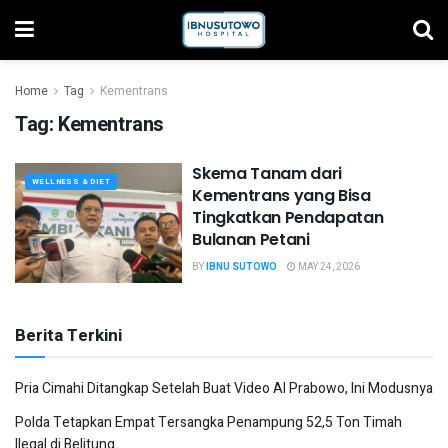
Home
Tag
Kementrans
Tag:
Kementrans
Skema Tanam dari
WELLNESS & DIET
Kementrans yang Bisa
Tingkatkan Pendapatan
Bulanan Petani
BY
IBNU SUTOWO
MAY 24, 2026
Berita Terkini
Pria Cimahi Ditangkap Setelah Buat Video AI Prabowo, Ini Modusnya
Polda Tetapkan Empat Tersangka Penampung 52,5 Ton Timah
Ilegal di Belitung