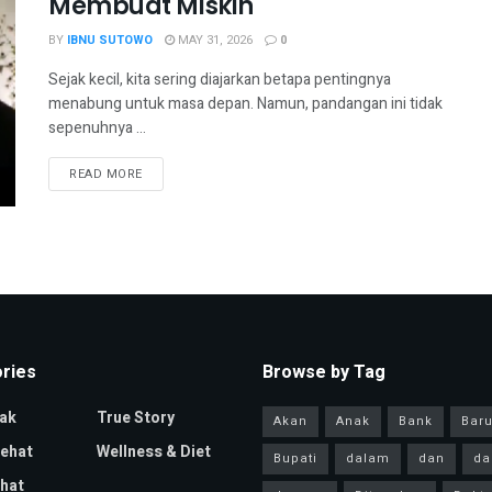
Membuat Miskin
BY
IBNU SUTOWO
MAY 31, 2026
0
Sejak kecil, kita sering diajarkan betapa pentingnya
menabung untuk masa depan. Namun, pandangan ini tidak
sepenuhnya ...
READ MORE
ries
Browse by Tag
ak
True Story
Akan
Anak
Bank
Bar
Sehat
Wellness & Diet
Bupati
dalam
dan
da
hat