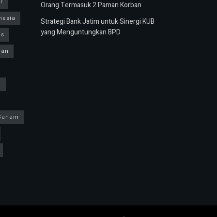
r
Orang Termasuk 2 Paman Korban
nesia
Strategi Bank Jatim untuk Sinergi KUB
yang Menguntungkan BPD
us
ban
h
Saham