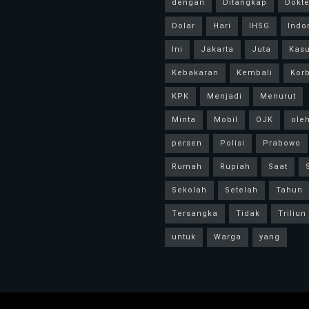
dengan
Ditangkap
Dokte
Dolar
Hari
IHSG
Indo
Ini
Jakarta
Juta
Kas
Kebakaran
Kembali
Kor
KPK
Menjadi
Menurut
Minta
Mobil
OJK
ole
persen
Polisi
Prabowo
Rumah
Rupiah
Saat
Sekolah
Setelah
Tahun
Tersangka
Tidak
Triliun
untuk
Warga
yang