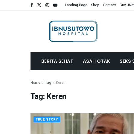
Landing Page
Shop
Contact
Buy JN
BERITA SEHAT
ASAH OTAK
SEKS 
Home
Tag
Keren
Tag:
Keren
TRUE STORY