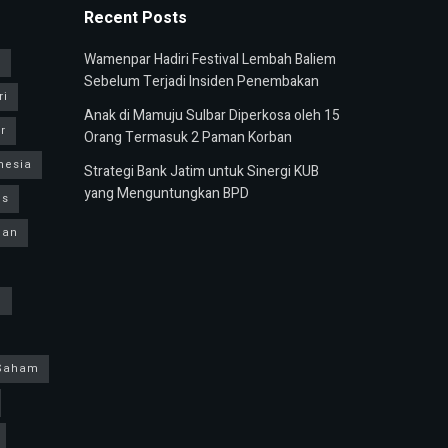
Recent Posts
Wamenpar Hadiri Festival Lembah Baliem
u
Sebelum Terjadi Insiden Penembakan
ri
Anak di Mamuju Sulbar Diperkosa oleh 15
r
Orang Termasuk 2 Paman Korban
nesia
Strategi Bank Jatim untuk Sinergi KUB
yang Menguntungkan BPD
us
ban
h
Saham