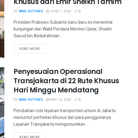
Khusus dari Emir Sheikh Tamim
BY
IBNU SUTOWO
JUNE 1, 2026
0
Presiden Prabowo Subianto baru-baru ini menerima
kunjungan dari Wakil Perdana Menteri Qatar, Sheikh
Saoud bin Abdulrahman ...
READ MORE
Penyesuaian Operasional
Transjakarta di 22 Rute Khusus
Hari Minggu Mendatang
BY
IBNU SUTOWO
MAY 16, 2026
0
Perubahan rute layanan transportasi umum di Jakarta
menuntut perhatian khusus dari para penggunanya.
Layanan Transjakarta mengumumkan ...
READ MORE