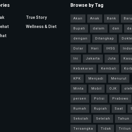
ries
Browse by Tag
ak
True Story
Akan
Anak
Bank
Bar
Sehat
Wellness & Diet
Bupati
dalam
dan
da
hat
dengan
Ditangkap
Dokte
Dolar
Hari
IHSG
Indo
Ini
Jakarta
Juta
Kas
Kebakaran
Kembali
Kor
KPK
Menjadi
Menurut
Minta
Mobil
OJK
ole
persen
Polisi
Prabowo
Rumah
Rupiah
Saat
Sekolah
Setelah
Tahun
Tersangka
Tidak
Triliun