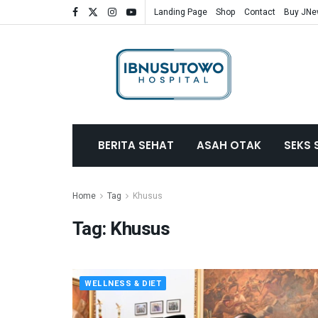
Landing Page
Shop
Contact
Buy JN
BERITA SEHAT
ASAH OTAK
SEKS 
Home
Tag
Khusus
Tag:
Khusus
WELLNESS & DIET