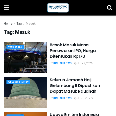
Home
Tag
Masuk
Tag:
Masuk
Besok Masuk Masa
TRUE STORY
Penawaran IPO, Harga
Ditentukan Rp170
BY
IBNU SUTOWO
JULY 2, 2026
Seluruh Jemaah Haji
WELLNESS & DIET
Gelombang II Dipastikan
Dapat Masuk Raudhah
BY
IBNU SUTOWO
JUNE 21, 2026
Upaya Emiten Indonesia