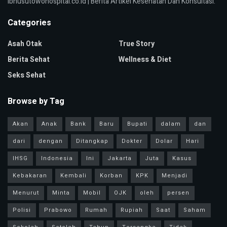
Ibnusutowohospital.co.id | Berita Artikel Kesehatan Dan Konsultasi.
Categories
Asah Otak
True Story
Berita Sehat
Wellness & Diet
Seks Sehat
Browse by Tag
Akan
Anak
Bank
Baru
Bupati
dalam
dan
dari
dengan
Ditangkap
Dokter
Dolar
Hari
IHSG
Indonesia
Ini
Jakarta
Juta
Kasus
Kebakaran
Kembali
Korban
KPK
Menjadi
Menurut
Minta
Mobil
OJK
oleh
persen
Polisi
Prabowo
Rumah
Rupiah
Saat
Saham