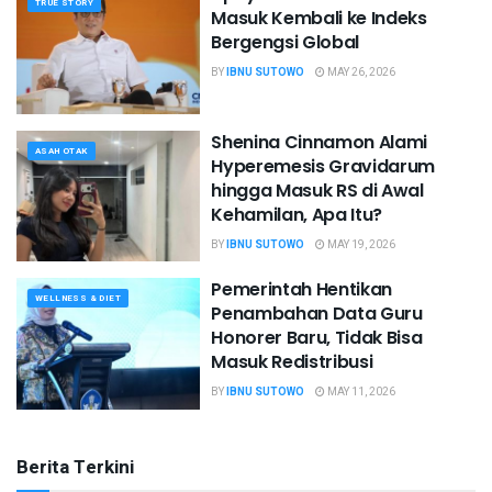
TRUE STORY
Masuk Kembali ke Indeks
Bergengsi Global
BY
IBNU SUTOWO
MAY 26, 2026
Shenina Cinnamon Alami
ASAH OTAK
Hyperemesis Gravidarum
hingga Masuk RS di Awal
Kehamilan, Apa Itu?
BY
IBNU SUTOWO
MAY 19, 2026
Pemerintah Hentikan
WELLNESS & DIET
Penambahan Data Guru
Honorer Baru, Tidak Bisa
Masuk Redistribusi
BY
IBNU SUTOWO
MAY 11, 2026
Berita Terkini