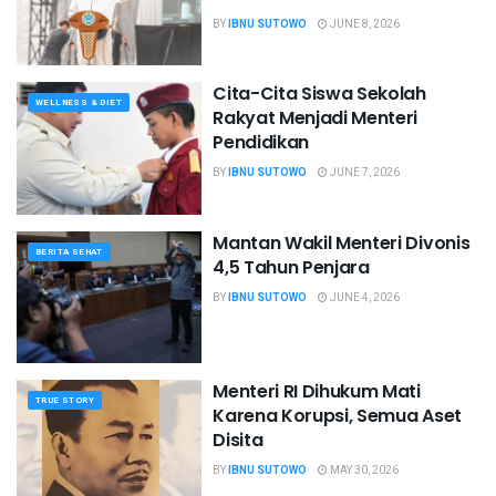
BY
IBNU SUTOWO
JUNE 8, 2026
Cita-Cita Siswa Sekolah
WELLNESS & DIET
Rakyat Menjadi Menteri
Pendidikan
BY
IBNU SUTOWO
JUNE 7, 2026
Mantan Wakil Menteri Divonis
BERITA SEHAT
4,5 Tahun Penjara
BY
IBNU SUTOWO
JUNE 4, 2026
Menteri RI Dihukum Mati
TRUE STORY
Karena Korupsi, Semua Aset
Disita
BY
IBNU SUTOWO
MAY 30, 2026