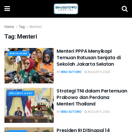
Home
Tag
Menteri
Tag:
Menteri
Menteri PPPA Menyikapi
BERITA SEHAT
Temuan Ratusan Senjata di
Sekolah Jakarta Selatan
BY
IBNU SUTOWO
AUGUST 9, 2026
Strategi TNI dalam Pertemuan
WELLNESS & DIET
Prabowo dan Perdana
Menteri Thailand
BY
IBNU SUTOWO
AUGUST 4, 2026
Presiden RI Ditinggal 14