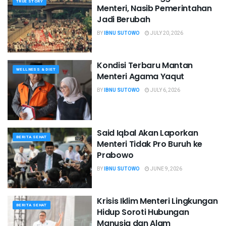
TRUE STORY
Menteri, Nasib Pemerintahan
Jadi Berubah
BY
IBNU SUTOWO
JULY 20, 2026
Kondisi Terbaru Mantan
WELLNESS & DIET
Menteri Agama Yaqut
BY
IBNU SUTOWO
JULY 6, 2026
Said Iqbal Akan Laporkan
BERITA SEHAT
Menteri Tidak Pro Buruh ke
Prabowo
BY
IBNU SUTOWO
JUNE 9, 2026
Krisis Iklim Menteri Lingkungan
BERITA SEHAT
Hidup Soroti Hubungan
Manusia dan Alam