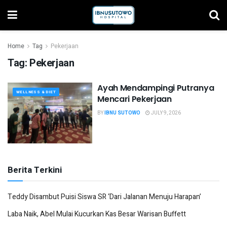
Home
Tag
Pekerjaan
Tag:
Pekerjaan
Ayah Mendampingi Putranya
WELLNESS & DIET
Mencari Pekerjaan
BY
IBNU SUTOWO
JULY 9, 2026
Berita Terkini
Teddy Disambut Puisi Siswa SR ‘Dari Jalanan Menuju Harapan’
Laba Naik, Abel Mulai Kucurkan Kas Besar Warisan Buffett