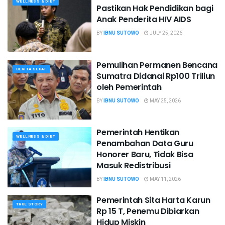
WELLNESS & DIET
Pastikan Hak Pendidikan bagi
Anak Penderita HIV AIDS
BY
IBNU SUTOWO
JULY 25, 2026
Pemulihan Permanen Bencana
BERITA SEHAT
Sumatra Didanai Rp100 Triliun
oleh Pemerintah
BY
IBNU SUTOWO
MAY 25, 2026
Pemerintah Hentikan
WELLNESS & DIET
Penambahan Data Guru
Honorer Baru, Tidak Bisa
Masuk Redistribusi
BY
IBNU SUTOWO
MAY 11, 2026
Pemerintah Sita Harta Karun
TRUE STORY
Rp 15 T, Penemu Dibiarkan
Hidup Miskin