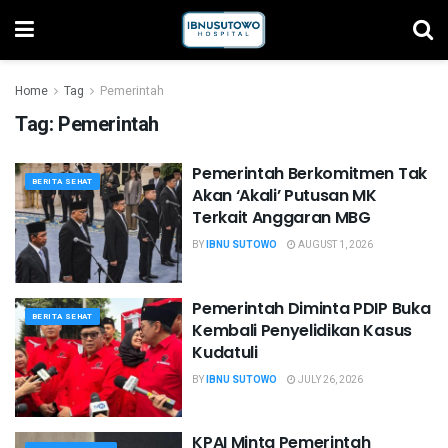
Home
Tag
Pemerintah
Tag:
Pemerintah
Pemerintah Berkomitmen Tak
BERITA SEHAT
Akan ‘Akali’ Putusan MK
Terkait Anggaran MBG
BY
IBNU SUTOWO
AUGUST 1, 2026
Pemerintah Diminta PDIP Buka
BERITA SEHAT
Kembali Penyelidikan Kasus
Kudatuli
BY
IBNU SUTOWO
JULY 26, 2026
KPAI Minta Pemerintah