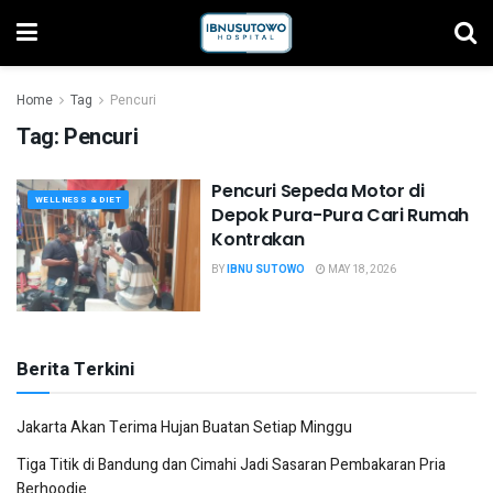
Home
Tag
Pencuri
Tag:
Pencuri
Pencuri Sepeda Motor di
WELLNESS & DIET
Depok Pura-Pura Cari Rumah
Kontrakan
BY
IBNU SUTOWO
MAY 18, 2026
Berita Terkini
Jakarta Akan Terima Hujan Buatan Setiap Minggu
Tiga Titik di Bandung dan Cimahi Jadi Sasaran Pembakaran Pria
Berhoodie