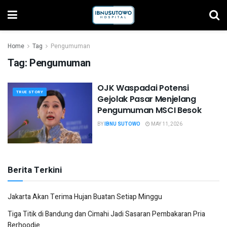
Home
Tag
Pengumuman
Tag:
Pengumuman
OJK Waspadai Potensi
TRUE STORY
Gejolak Pasar Menjelang
Pengumuman MSCI Besok
BY
IBNU SUTOWO
MAY 11, 2026
Berita Terkini
Jakarta Akan Terima Hujan Buatan Setiap Minggu
Tiga Titik di Bandung dan Cimahi Jadi Sasaran Pembakaran Pria
Berhoodie