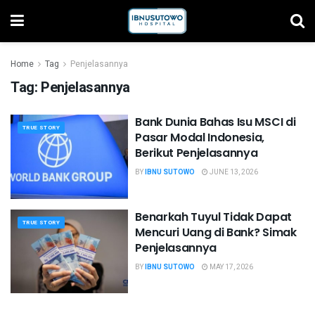
Home
Tag
Penjelasannya
Tag:
Penjelasannya
Bank Dunia Bahas Isu MSCI di
TRUE STORY
Pasar Modal Indonesia,
Berikut Penjelasannya
BY
IBNU SUTOWO
JUNE 13, 2026
Benarkah Tuyul Tidak Dapat
TRUE STORY
Mencuri Uang di Bank? Simak
Penjelasannya
BY
IBNU SUTOWO
MAY 17, 2026