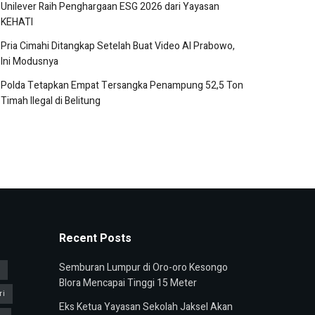
Unilever Raih Penghargaan ESG 2026 dari Yayasan
KEHATI
Pria Cimahi Ditangkap Setelah Buat Video AI Prabowo,
Ini Modusnya
Polda Tetapkan Empat Tersangka Penampung 52,5 Ton
Timah Ilegal di Belitung
Recent Posts
Semburan Lumpur di Oro-oro Kesongo
u
Blora Mencapai Tinggi 15 Meter
ri
Eks Ketua Yayasan Sekolah Jaksel Akan