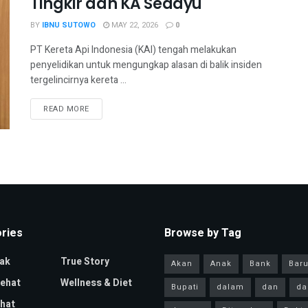
Tingkir dan KA Sedayu
BY
IBNU SUTOWO
MAY 22, 2026
0
PT Kereta Api Indonesia (KAI) tengah melakukan
penyelidikan untuk mengungkap alasan di balik insiden
tergelincirnya kereta ...
READ MORE
ries
Browse by Tag
ak
True Story
Akan
Anak
Bank
Bar
Sehat
Wellness & Diet
Bupati
dalam
dan
da
hat