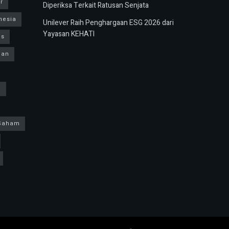
r
Diperiksa Terkait Ratusan Senjata
nesia
Unilever Raih Penghargaan ESG 2026 dari
Yayasan KEHATI
us
ban
h
Saham