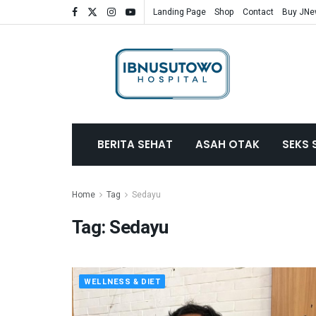
Landing Page
Shop
Contact
Buy JN
BERITA SEHAT
ASAH OTAK
SEKS 
Home
Tag
Sedayu
Tag:
Sedayu
WELLNESS & DIET