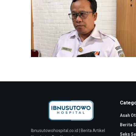
Catego
Asah Ot
Berita 
Ibnusutowohospital.co.id | Berita Artikel
Seks Se