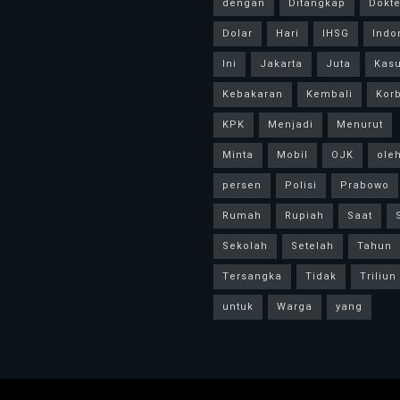
dengan
Ditangkap
Dokte
Dolar
Hari
IHSG
Indo
Ini
Jakarta
Juta
Kas
Kebakaran
Kembali
Kor
KPK
Menjadi
Menurut
Minta
Mobil
OJK
ole
persen
Polisi
Prabowo
Rumah
Rupiah
Saat
Sekolah
Setelah
Tahun
Tersangka
Tidak
Triliun
untuk
Warga
yang