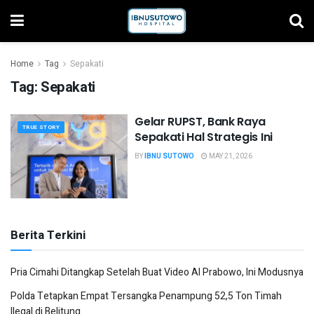
Home
Tag
Sepakati
Tag:
Sepakati
Gelar RUPST, Bank Raya
TRUE STORY
Sepakati Hal Strategis Ini
BY
IBNU SUTOWO
MAY 21, 2026
Berita Terkini
Pria Cimahi Ditangkap Setelah Buat Video AI Prabowo, Ini Modusnya
Polda Tetapkan Empat Tersangka Penampung 52,5 Ton Timah
Ilegal di Belitung