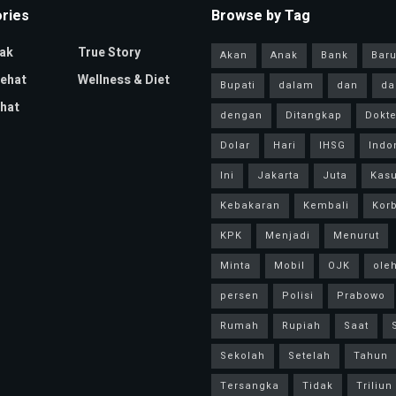
ries
Browse by Tag
ak
True Story
Akan
Anak
Bank
Bar
Sehat
Wellness & Diet
Bupati
dalam
dan
da
hat
dengan
Ditangkap
Dokte
Dolar
Hari
IHSG
Indo
Ini
Jakarta
Juta
Kas
Kebakaran
Kembali
Kor
KPK
Menjadi
Menurut
Minta
Mobil
OJK
ole
persen
Polisi
Prabowo
Rumah
Rupiah
Saat
Sekolah
Setelah
Tahun
Tersangka
Tidak
Triliun