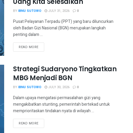
Uang Kita Selesaikan
BY
IBNU SUTOWO
JULY 31, 2026
0
Pusat Pelayanan Terpadu (PPT) yang baru diluncurkan
oleh Badan Gizi Nasional (BGN) merupakan langkah
penting dalam ...
READ MORE
Strategi Sudaryono Tingkatkan
MBG Menjadi BGN
BY
IBNU SUTOWO
JULY 30, 2026
0
Dalam upaya mengatasi permasalahan gizi yang
mengakibatkan stunting, pemerintah bertekad untuk
memprioritaskan tindakan nyata di wilayah ...
READ MORE