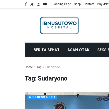
Landing Page
Shop
Contact
Buy JN
BERITA SEHAT
ASAH OTAK
SEKS 
Home
Tag
Sudaryono
Tag:
Sudaryono
WELLNESS & DIET