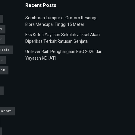
Recent Posts
Semburan Lumpur di Oro-oro Kesongo
u
Blora Mencapai Tinggi 15 Meter
ri
Eks Ketua Yayasan Sekolah Jaksel Akan
r
Diperiksa Terkait Ratusan Senjata
nesia
Unilever Raih Penghargaan ESG 2026 dari
Yayasan KEHATI
us
ban
h
Saham