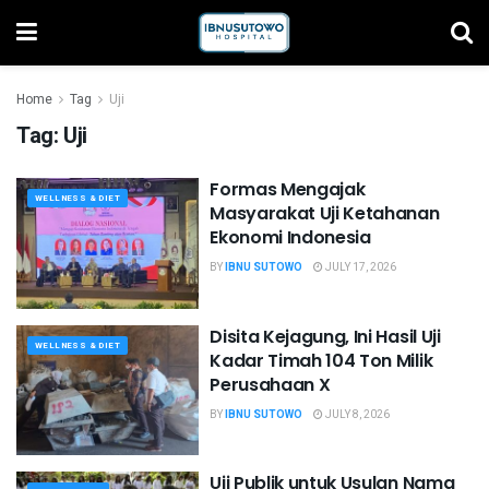
Home
Tag
Uji
Tag:
Uji
Formas Mengajak
WELLNESS & DIET
Masyarakat Uji Ketahanan
Ekonomi Indonesia
BY
IBNU SUTOWO
JULY 17, 2026
Disita Kejagung, Ini Hasil Uji
WELLNESS & DIET
Kadar Timah 104 Ton Milik
Perusahaan X
BY
IBNU SUTOWO
JULY 8, 2026
Uji Publik untuk Usulan Nama