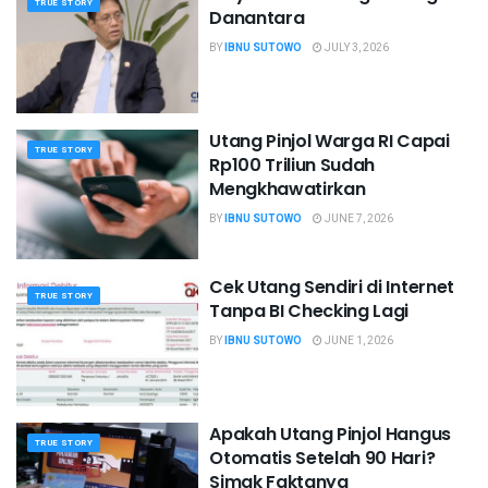
TRUE STORY
Danantara
BY
IBNU SUTOWO
JULY 3, 2026
Utang Pinjol Warga RI Capai
TRUE STORY
Rp100 Triliun Sudah
Mengkhawatirkan
BY
IBNU SUTOWO
JUNE 7, 2026
Cek Utang Sendiri di Internet
TRUE STORY
Tanpa BI Checking Lagi
BY
IBNU SUTOWO
JUNE 1, 2026
Apakah Utang Pinjol Hangus
TRUE STORY
Otomatis Setelah 90 Hari?
Simak Faktanya