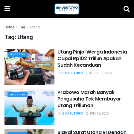
Home
Tag
Utang
Tag:
Utang
Utang Pinjol Warga Indonesia
TRUE STORY
Capai Rp102 Triliun Apakah
Sudah Kecanduan
BY
IBNU SUTOWO
AUGUST 2, 2026
Prabowo Marah Banyak
TRUE STORY
Pengusaha Tak Membayar
Utang Triliunan
BY
IBNU SUTOWO
JULY 12, 2026
Biayai Surat Utang RI Dengan