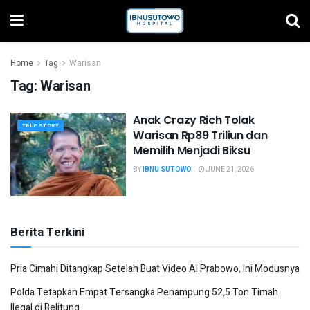
Home
Tag
Warisan
Tag:
Warisan
Anak Crazy Rich Tolak
TRUE STORY
Warisan Rp89 Triliun dan
Memilih Menjadi Biksu
BY
IBNU SUTOWO
JUNE 21, 2026
Berita Terkini
Pria Cimahi Ditangkap Setelah Buat Video AI Prabowo, Ini Modusnya
Polda Tetapkan Empat Tersangka Penampung 52,5 Ton Timah
Ilegal di Belitung