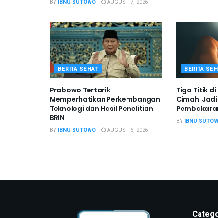
BY
IBNU SUTOWO
AUGUST 7, 2026
BERITA SEHAT
BERITA SEH
Prabowo Tertarik
Tiga Titik d
Memperhatikan Perkembangan
Cimahi Jadi
Teknologi dan Hasil Penelitian
Pembakaran
BRIN
BY
IBNU SUTO
BY
IBNU SUTOWO
AUGUST 6, 2026
Catego