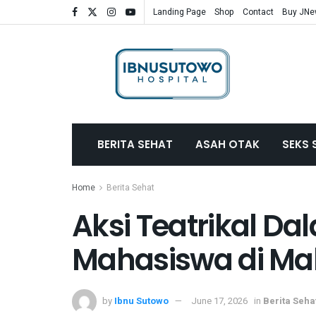
Landing Page
Shop
Contact
Buy JN
BERITA SEHAT
ASAH OTAK
SEKS 
Home
Berita Sehat
Aksi Teatrikal D
Mahasiswa di Ma
by
Ibnu Sutowo
June 17, 2026
in
Berita Seha