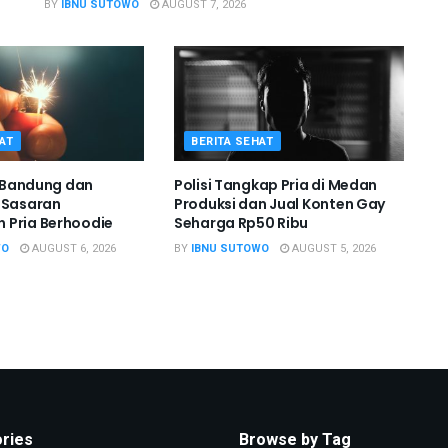
BY
IBNU SUTOWO
AUGUST 7, 2026
AT
BERITA SEHAT
i Bandung dan
Polisi Tangkap Pria di Medan
 Sasaran
Produksi dan Jual Konten Gay
 Pria Berhoodie
Seharga Rp50 Ribu
WO
AUGUST 6, 2026
BY
IBNU SUTOWO
AUGUST 5, 2026
ries
Browse by Tag