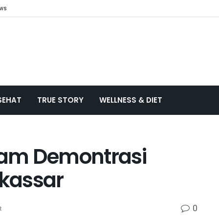
ews
SEHAT
TRUE STORY
WELLNESS & DIET
alam Demontrasi
kassar
0
t