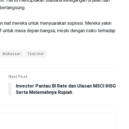
if. Hal ini menciptakan suasana ketegangan di jalan dan
 berlangsung.
 niat mereka untuk menyuarakan aspirasi. Mereka yakin
if untuk masa depan bangsa, meski dengan risiko terhadap
Makassar
Teatrikal
Next Post
Investor Pantau BI Rate dan Ulasan MSCI IHSG
Serta Melemahnya Rupiah