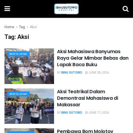
Home
Tag
Aksi
Tag:
Aksi
Aksi Mahasiswa Banyumas
BERITA SEHAT
Raya Gelar Mimbar Bebas dan
Lapak Baca Buku
BY
IBNU SUTOWO
JUNE 28, 2026
Aksi Teatrikal Dalam
BERITA SEHAT
Demontrasi Mahasiswa di
Makassar
BY
IBNU SUTOWO
JUNE 17, 2026
Pembawa Bom Molotov