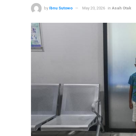
by
Ibnu Sutowo
May 20, 2026
in
Asah Otak