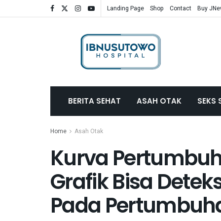
Landing Page
Shop
Contact
Buy JN
BERITA SEHAT
ASAH OTAK
SEKS 
Home
Asah Otak
Kurva Pertumbu
Grafik Bisa Detek
Pada Pertumbuh