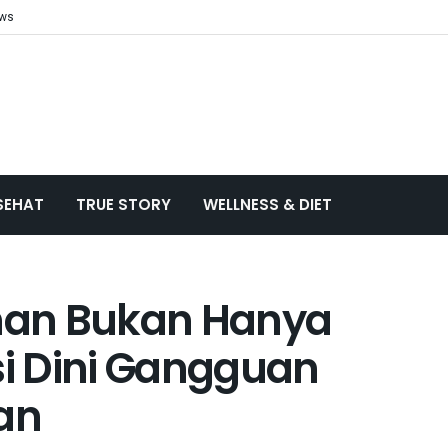
ews
SEHAT
TRUE STORY
WELLNESS & DIET
han Bukan Hanya
si Dini Gangguan
an